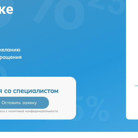
ке
 желанию
бращения
я со специалистом
Оставить заявку
есь c
политикой конфиденциальности