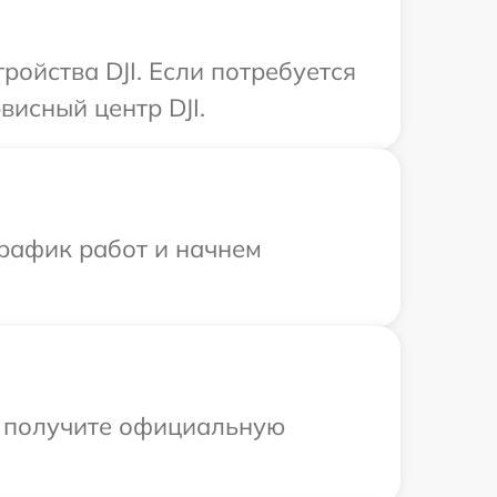
ойства DJI. Если потребуется
исный центр DJI.
график работ и начнем
ы получите официальную