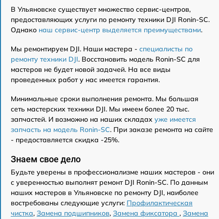
В Ульяновске существует множество сервис-центров,
предоставляющих услуги по ремонту техники DJI Ronin-SC.
Однако
наш сервис-центр выделяется преимуществами
.
Мы ремонтируем DJI. Наши мастера -
специалисты по
ремонту техники DJI
. Восстановить модель Ronin-SC для
мастеров не будет новой задачей. На все виды
проведенных работ у нас имеется гарантия.
Минимальные сроки выполнения ремонта. Мы большая
сеть мастерских техники DJI. Мы имеем более 20 тыс.
запчастей. И возможно на наших складах
уже имеется
запчасть на модель Ronin-SC
. При заказе ремонта на сайте
- предоставляется скидка -25%.
Знаем свое дело
Будьте уверены в профессионализме наших мастеров - они
с уверенностью выполнят ремонт DJI Ronin-SC. По данным
наших мастеров в Ульяновске по ремонту DJI, наиболее
востребованы следующие услуги:
Профилактическая
чистка
,
Замена подшипников
,
Замена фиксатора
,
Замена