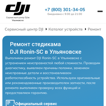
+7 (800) 301-34-05
Ежедневно с 9:00 до 21:00
Сервисный центр DJI
в
Ульяновске
Сервисный центр DJI
Каталог устройств
Ремонт С
Ремонт стедикама
DJI Ronin-SC в Ульяновске
Выполняем ремонт DJI Ronin-SC в Ульяновске с
устранением неисправностей любой сложности. Проводим
диагностику, выявляем причины поломки, заменяем
неисправные детали и восстанавливаем
работоспособность устройства. Используем оригинальные
или рекомендованные производителем запчасти, после
ремонта выполняем проверку всех функций и
предоставляем гарантию.
Официальный сервис