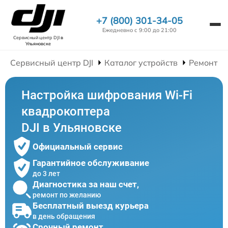
+7 (800) 301-34-05
Ежедневно с 9:00 до 21:00
Сервисный центр DJI
в
Ульяновске
Сервисный центр DJI
Каталог устройств
Ремонт К
Настройка шифрования Wi-Fi
квадрокоптера
DJI в Ульяновске
Официальный сервис
Гарантийное обслуживание
до 3 лет
Диагностика за наш счет,
ремонт по желанию
Бесплатный выезд курьера
в день обращения
Срочный ремонт