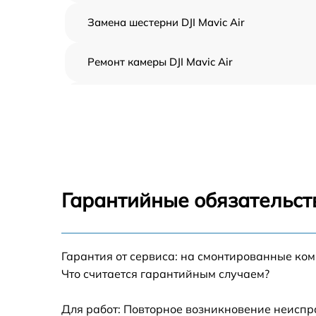
Замена шестерни DJI Mavic Air
Ремонт камеры DJI Mavic Air
Замена подвеса DJI Mavic Air
Замена оси DJI Mavic Air
Замена луча DJI Mavic Air
Гарантийные обязательст
Замена лопасти DJI Mavic Air
Гарантия от сервиса: на смонтированные ко
Замена GPS-модуля DJI Mavic Air
Что считается гарантийным случаем?
Замена корпуса DJI Mavic Air
Для работ: Повторное возникновение неиспр