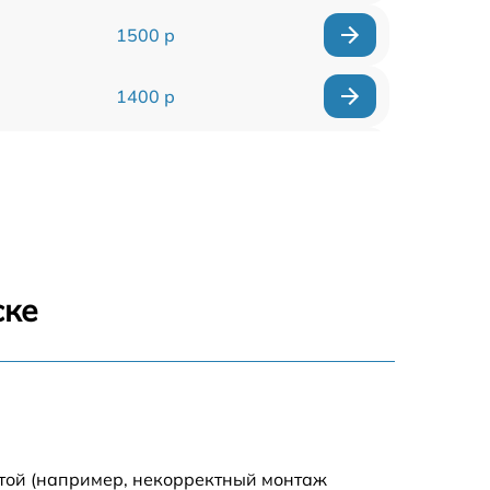
1500 р
1400 р
1700 р
1400 р
1200 р
ске
1400 р
1500 р
1600 р
отой (например, некорректный монтаж