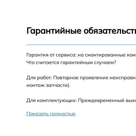
Замена дисплея (экрана) DJI Action 2
Замена микрофона DJI Action 2
Гарантийные обязательст
Замена модуля Wi-Fi DJI Action 2
Гарантия от сервиса: на смонтированные ко
Замена материнской платы DJI Action 2
Что считается гарантийным случаем?
Настройка оптики, фокусировки DJI Action 
Для работ: Повторное проявление неисправн
монтаж запчасти).
Для комплектующих: Преждевременный выход 
Показать полностью