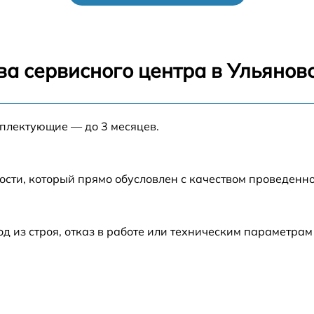
от 60 мин
от 60 мин
ва сервисного центра в Ульянов
от 60 мин
мплектующие — до 3 месяцев.
от 60 мин
2
от 60 мин
ости, который прямо обусловлен с качеством проведенн
из строя, отказ в работе или техническим параметрам