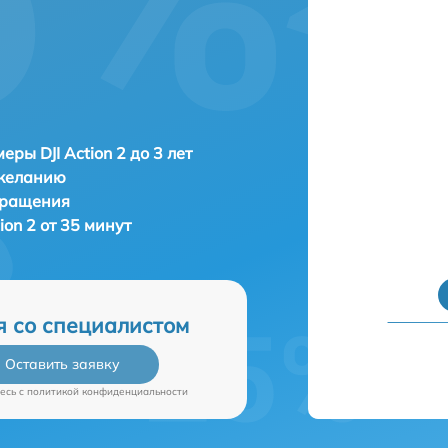
ры DJI Action 2 до 3 лет
 желанию
бращения
ion 2 от 35 минут
я со специалистом
Оставить заявку
есь c
политикой конфиденциальности