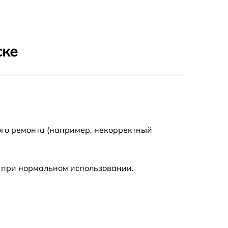
1400 р
800 р
ске
1200 р
2200 р
1000 р
ого ремонта (например, некорректный
 при нормальном использовании.