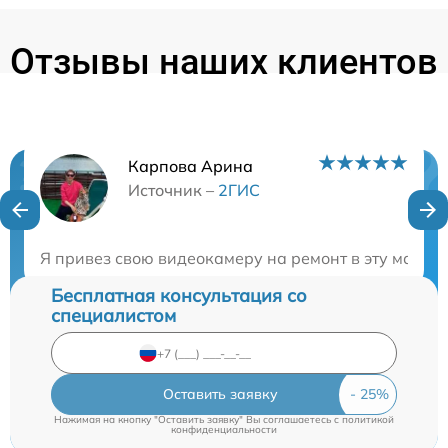
Отзывы наших клиентов
Карпова Арина
Нужна консультация?
Источник –
2ГИС
Закажите бесплатную консультацию
Я привез свою видеокамеру на ремонт в эту масте
Бесплатная консультация со
специалистом
Оставить заявку
Нажимая на кнопку "Оставить заявку" Вы соглашаетесь c
политикой
конфиденциальности